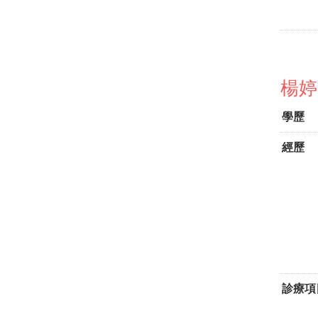
楊婷
學歷
經歷
診療項