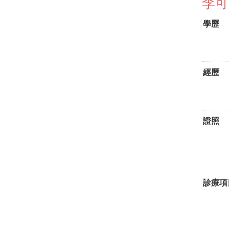
李可
學歷
經歷
證照
診療項