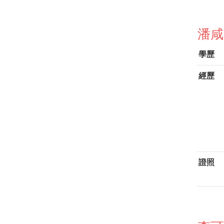
潘咸
學歷
經歷
證照