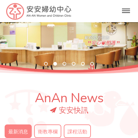
選
單
AnAn News
安安快訊
最新消息
衛教專欄
課程活動