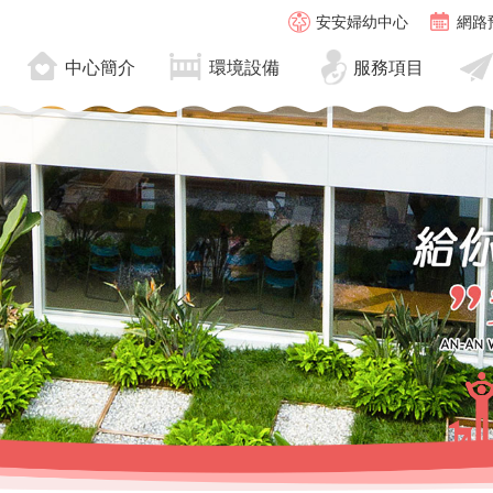
安安婦幼中心
網路
中心簡介
環境設備
服務項目