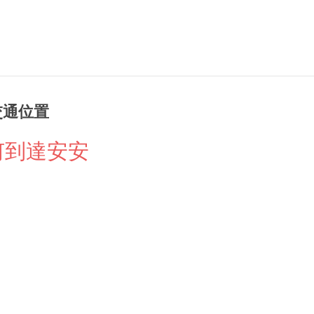
交通位置
何到達安安