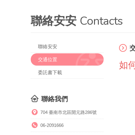
Contacts
聯絡安安
聯絡安安
交通位置
如
委託書下載
聯絡我們
704 臺南市北區開元路286號
06-2091666