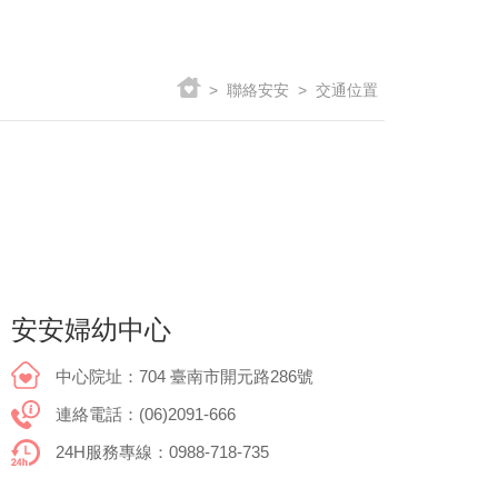
> 聯絡安安 > 交通位置
安安婦幼中心
中心院址：
704 臺南市開元路286號
連絡電話：
(06)2091-666
24H服務專線：
0988-718-735