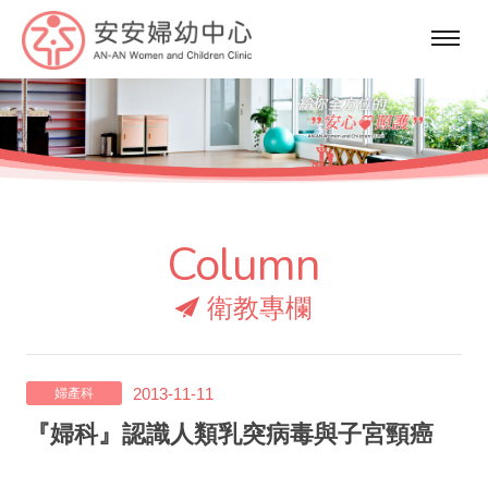
選
單
Column
衛教專欄
2013-11-11
婦產科
『婦科』認識人類乳突病毒與子宮頸癌